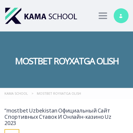
Toggle nav
MOSTBET ROYXATGA OLISH
KAMA SCHOOL
>
MOSTBET ROYXATGA OLISH
“mostbet Uzbekistan Официальный Сайт
Спортивных Ставок И Онлайн-казино Uz
2023