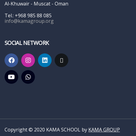
Al-Khuwair - Muscat - Oman
Tel.: +968 985 88 085
info@kamagroup.org
SOCIAL NETWORK
Copyright © 2020 KAMA SCHOOL by
KAMA GROUP