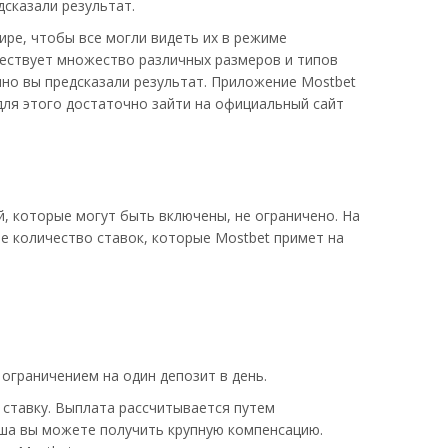
дсказали результат.
ре, чтобы все могли видеть их в режиме
уществует множество различных размеров и типов
чно вы предсказали результат. Приложение Mostbet
 для этого достаточно зайти на официальный сайт
, которые могут быть включены, не ограничено. На
е количество ставок, которые Mostbet примет на
ограничением на один депозит в день.
 ставку. Выплата рассчитывается путем
ыша вы можете получить крупную компенсацию.