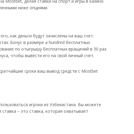
 Mostbet, делая ставки на спорт и игры в казино.
ленными ниже опциями.
го, как деньги будут зачислены на ваш счет.
тах. Бонус в размере a hundred бесплатных
бование по отыгрышу бесплатных вращений в 30 раз
уса, чтобы вывести его на свой личный счет.
 кратчайшие сроки ваш вывод средств с Mostbet
спользоваться игроки из Узбекистана. Вы можете
 ставка – это ставка, которая охватывает