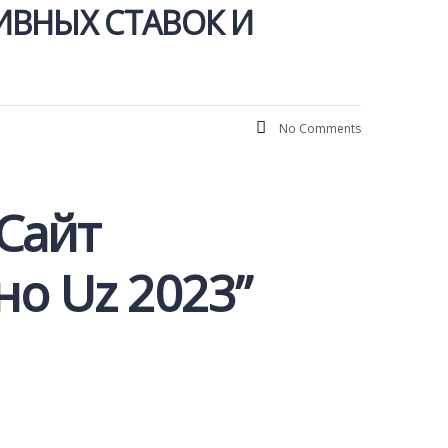
ИВНЫХ СТАВОК И
No Comments
Сайт
о Uz 2023”