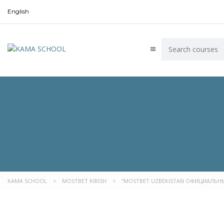
English
KAMA SCHOOL
>
MOSTBET KIRISH
>
“MOSTBET UZBEKISTAN ОФИЦИАЛЬНЫ