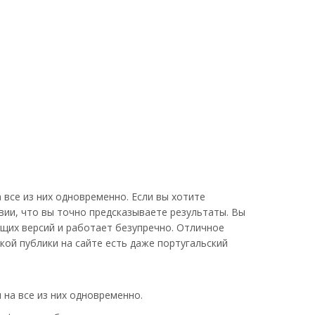
 все из них одновременно. Если вы хотите
вии, что вы точно предсказываете результаты. Вы
щих версий и работает безупречно. Отличное
ской публики на сайте есть даже португальский
 на все из них одновременно.