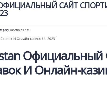
 ОФИЦИАЛЬНЫЙ САЙТ СПОРТ
23
tegory:
mostbet kirish
 Ставок И Онлайн-казино Uz 2023”
istan Официальный 
вок И Онлайн-казин