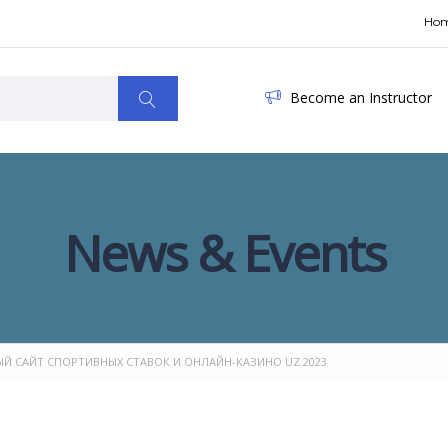
Ho
Become an Instructor
News & Events
Й САЙТ СПОРТИВНЫХ СТАВОК И ОНЛАЙН-КАЗИНО UZ 2023