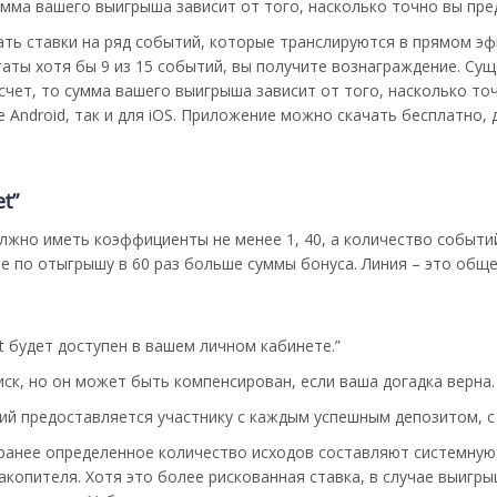
умма вашего выигрыша зависит от того, насколько точно вы пре
ть ставки на ряд событий, которые транслируются в прямом эфи
таты хотя бы 9 из 15 событий, вы получите вознаграждение. С
счет, то сумма вашего выигрыша зависит от того, насколько то
е Android, так и для iOS. Приложение можно скачать бесплатно,
t”
жно иметь коэффициенты не менее 1, 40, а количество событий
 по отыгрышу в 60 раз больше суммы бонуса. Линия – это обще
t будет доступен в вашем личном кабинете.”
иск, но он может быть компенсирован, если ваша догадка верна.
ий предоставляется участнику с каждым успешным депозитом, с 
ранее определенное количество исходов составляют системную
копителя. Хотя это более рискованная ставка, в случае выигр