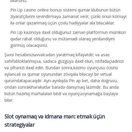
bilərsiniz.
Pin Up casino online bonus sistemi qumar klubunun bütün
ziyarətçilərini sevindirməyə zəmanət verir, çünki onun köməyi
ilə onlar qazanmaq üçün çoxlu hədiyyələr ala biləcəklər.
Pin Up kazinoya daxil olduğunuz zaman platformun mümkün
qədər rahat olduğunu və mütəmadi olaraq yeniləndiyini
görmüş olacaqsınız.
Şəxsi hesabınızıəvvəlcədən yaratmaq kifayətdir; və əsas
səhifəbloklanmışsa, sadəcə güzgüyə daxil olun, istifadəçiadınızı
və şifrənizi daxil edin. Bundan sonra,kazino oyunçusu özünü
əyləncəli və qumar oyunundan zövqala biləcəyi bir virtual
qurumdatapacaqdır. Ayrı-ayrılıqda Pin ap bet, daha doğrusu,
ondan sonrakıhərəkətlər barədə danışmaq lazımdır. Bu anda
bütün hazırlıq mərhələləri bitdi və oyunçuoynamağa başlaya
bilər.
Slot oynamaq və idmana mərc etmək üçün
strategiyalar