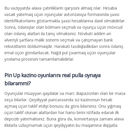
Bu vəziyyətdə əlavə çətinliklərin qarşısını almaq olar. Hesaba
vəsait yatırmaq üçün oyunçular avtorizasiya formasında şəxsi
identifikatorlarını göstərməklə şəxsi hesablarına daxil olmalıdırlar.
Sonra, ödənişlər olan bölməni seçməli və oyunçu üçün mövcud
olan ödəniş alətləri ilə tanış olmalısınız. Növbəti addım ən
əlverişli şərtlərə malik sistemi seçmək və çatışmayan bank
rekvizitlərini doldurmaqdır. Hərəkəti təsdiqlədikdən sonra ödəniş
emal üçün göndəriləcək. Nağd pul çıxarmaq üçün oyunçular
yoxlama prosesini tamamlamalıdırlar.
Pin Up kazino oyunlarını real pulla oynaya
bilərəmmi?
Oyunçular müəyyən qaydalar və mərc diapazonları olan bir masa
seçə bilərlər. Qeydiyyat pəncərəsində siz kazinonun hesab
açmaq üçün təklif etdiyi bonusu da görə bilərsiniz. Onu yığmaq
üçün təklif olunan alətlərdən hər hansı birini istifadə edərək ilk
depoziti yatırmalısınız. Buna görə də, konvertasiya zamanı əlavə
itkilərlə üzləşməmək üçün qeydiyyatın bu məqamına diqqətlə