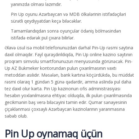
yanınızda olması lazımdır.
Pin Up oyunu Azərbaycan və MDB ölkələrinin istifadəçiləri
sürətli qeydiyyatdan keçə biləcəklər.
Tamamlandıqdan sonra oyunçular ödəniş bölməsindən
istifadə edərək pul çıxara bilirlər.
Əlavə üsul isə mobil telefonunuzdan dərhal Pin-Up rəsmi saytına
daxil olmaqdır. Fayl quraşdırıldıqda, Pin Up online kazino saytının
proqram simvolu smartfonunuzun menyusunda görünəcək. Pin-
Up AZ Bukmeker kontorundan pulun çıxarılmasının vaxtı
metoddan asılıdır. Məsələn, bank kartına köçürdükdə, bu müddət
rəsmi olaraq 1 gündən 5 günə qədərdir, amma əslində pul daha
tez daxil olur karta. Pin Up kazinonun ofis administrasiyası
hesabın yoxlanılmasına ehtiyac olduqda, ilk pulun çıxarılmasında
gecikmənin baş verə biləcəyini təmin edir. Qumar sənayesinin
çiçəklənməsi çoxsaylı Azərbaycan kazinolarının yaranmasına
səbəb olub.
Pin Up oynamaq üçün