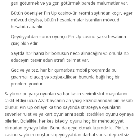
geri götürmək və ya geri götürmək barədə məlumatlar var.
Bütün ödənişlər Pin Up casino-ün rəsmi saytından keçir, əgər
mövcud deyilsə, bütün hesablamalar istənilən mövcud
hesabda aparılır.
Qeydiyyatdan sonra oyunçu Pin-Up casino şəxsi hesabına
çıxış əldə edir.
Saytda hər hansı bir bonusun necə alınacağını və onunla nə
edəcəyini təsvir edən ətraflı təlimat var.
Gec və ya tez, hər bir qumarbaz mobil proqramda pul
çıxarmalı olacaq və xoşbəxtlikdən bununla bağlı heç bir
problem yoxdur.
Saytımız ən yaxşı oyunları və hər kəsin sevimli slot maşınlarını
təklif etdiyi üçün Azərbaycanın ən yaxşı kazinolarından biri hesab
olunur. Pin-Up onlayn kazino saytında strategiya oyunlarını
sevənlər rulet və ya kart oyunlarını seçib istədikləri oyunu oynaya
bilərlər. Beləliklə, hər kəs istədiyi oyunu heç bir məhdudiyyət
olmadan oynaya bilər. Bunu da qeyd etmək lazımdır ki, Pin Up
casino saytının müştərisi qeydiyyatdan dərhal sonra depozitsiz