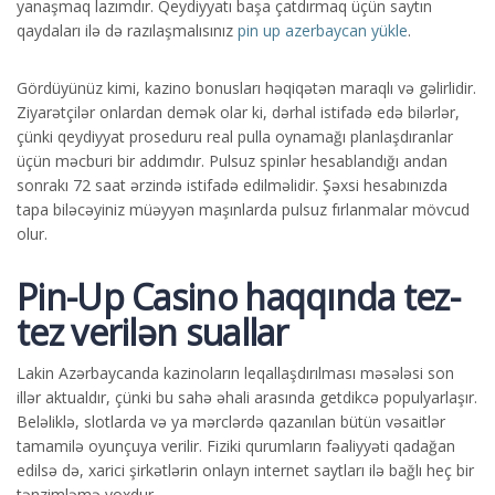
yanaşmaq lazımdır. Qeydiyyatı başa çatdırmaq üçün saytın
qaydaları ilə də razılaşmalısınız
pin up azerbaycan yükle
.
Gördüyünüz kimi, kazino bonusları həqiqətən maraqlı və gəlirlidir.
Ziyarətçilər onlardan demək olar ki, dərhal istifadə edə bilərlər,
çünki qeydiyyat proseduru real pulla oynamağı planlaşdıranlar
üçün məcburi bir addımdır. Pulsuz spinlər hesablandığı andan
sonrakı 72 saat ərzində istifadə edilməlidir. Şəxsi hesabınızda
tapa biləcəyiniz müəyyən maşınlarda pulsuz fırlanmalar mövcud
olur.
Pin-Up Casino haqqında tez-
tez verilən suallar
Lakin Azərbaycanda kazinoların leqallaşdırılması məsələsi son
illər aktualdır, çünki bu sahə əhali arasında getdikcə populyarlaşır.
Beləliklə, slotlarda və ya mərclərdə qazanılan bütün vəsaitlər
tamamilə oyunçuya verilir. Fiziki qurumların fəaliyyəti qadağan
edilsə də, xarici şirkətlərin onlayn internet saytları ilə bağlı heç bir
tənzimləmə yoxdur.