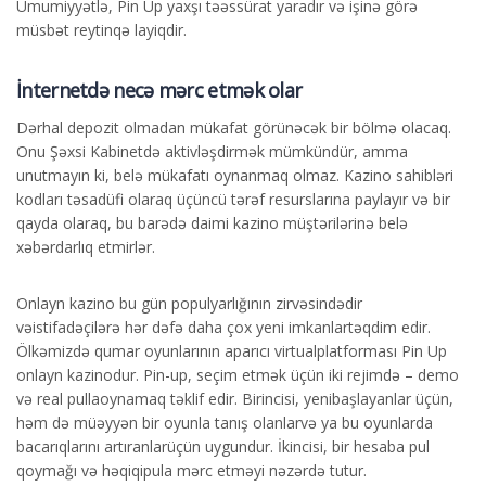
Ümumiyyətlə, Pin Up yaxşı təəssürat yaradır və işinə görə
müsbət reytinqə layiqdir.
İnternetdə necə mərc etmək olar
Dərhal depozit olmadan mükafat görünəcək bir bölmə olacaq.
Onu Şəxsi Kabinetdə aktivləşdirmək mümkündür, amma
unutmayın ki, belə mükafatı oynanmaq olmaz. Kazino sahibləri
kodları təsadüfi olaraq üçüncü tərəf resurslarına paylayır və bir
qayda olaraq, bu barədə daimi kazino müştərilərinə belə
xəbərdarlıq etmirlər.
Onlayn kazino bu gün populyarlığının zirvəsindədir
vəistifadəçilərə hər dəfə daha çox yeni imkanlartəqdim edir.
Ölkəmizdə qumar oyunlarının aparıcı virtualplatforması Pin Up
onlayn kazinodur. Pin-up, seçim etmək üçün iki rejimdə – demo
və real pullaoynamaq təklif edir. Birincisi, yenibaşlayanlar üçün,
həm də müəyyən bir oyunla tanış olanlarvə ya bu oyunlarda
bacarıqlarını artıranlarüçün uygundur. İkincisi, bir hesaba pul
qoymağı və həqiqipula mərc etməyi nəzərdə tutur.