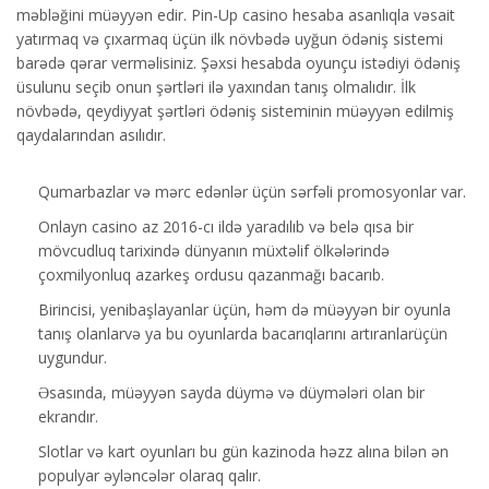
məbləğini müəyyən edir. Pin-Up casino hesaba asanlıqla vəsait
yatırmaq və çıxarmaq üçün ilk növbədə uyğun ödəniş sistemi
barədə qərar verməlisiniz. Şəxsi hesabda oyunçu istədiyi ödəniş
üsulunu seçib onun şərtləri ilə yaxından tanış olmalıdır. İlk
növbədə, qeydiyyat şərtləri ödəniş sisteminin müəyyən edilmiş
qaydalarından asılıdır.
Qumarbazlar və mərc edənlər üçün sərfəli promosyonlar var.
Onlayn casino az 2016-cı ildə yaradılıb və belə qısa bir
mövcudluq tarixində dünyanın müxtəlif ölkələrində
çoxmilyonluq azarkeş ordusu qazanmağı bacarıb.
Birincisi, yenibaşlayanlar üçün, həm də müəyyən bir oyunla
tanış olanlarvə ya bu oyunlarda bacarıqlarını artıranlarüçün
uygundur.
Əsasında, müəyyən sayda düymə və düymələri olan bir
ekrandır.
Slotlar və kart oyunları bu gün kazinoda həzz alına bilən ən
populyar əyləncələr olaraq qalır.