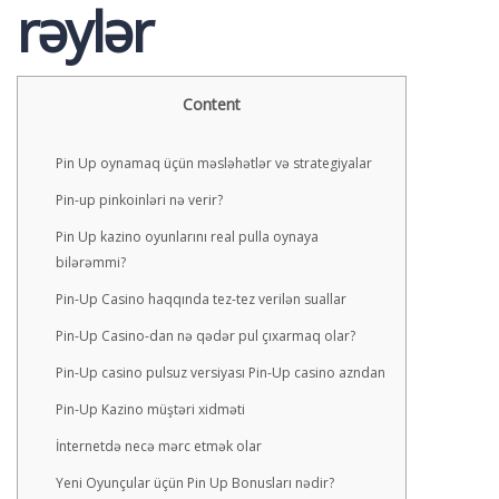
rəylər
Content
Pin Up oynamaq üçün məsləhətlər və strategiyalar
Pin-up pinkoinləri nə verir?
Pin Up kazino oyunlarını real pulla oynaya
bilərəmmi?
Pin-Up Casino haqqında tez-tez verilən suallar
Pin-Up Casino-dan nə qədər pul çıxarmaq olar?
Pin-Up casino pulsuz versiyası Pin-Up casino azndan
Pin-Up Kazino müştəri xidməti
İnternetdə necə mərc etmək olar
Yeni Oyunçular üçün Pin Up Bonusları nədir?