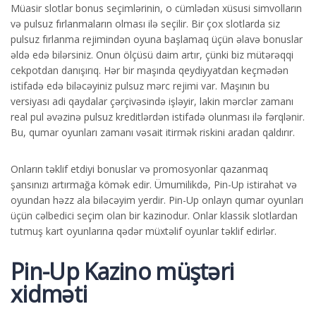
Müasir slotlar bonus seçimlərinin, o cümlədən xüsusi simvolların
və pulsuz fırlanmaların olması ilə seçilir. Bir çox slotlarda siz
pulsuz fırlanma rejimindən oyuna başlamaq üçün əlavə bonuslar
əldə edə bilərsiniz. Onun ölçüsü daim artır, çünki biz mütərəqqi
cekpotdan danışırıq. Hər bir maşında qeydiyyatdan keçmədən
istifadə edə biləcəyiniz pulsuz mərc rejimi var. Maşının bu
versiyası adi qaydalar çərçivəsində işləyir, lakin mərclər zamanı
real pul əvəzinə pulsuz kreditlərdən istifadə olunması ilə fərqlənir.
Bu, qumar oyunları zamanı vəsait itirmək riskini aradan qaldırır.
Onların təklif etdiyi bonuslar və promosyonlar qazanmaq
şansınızı artırmağa kömək edir. Ümumilikdə, Pin-Up istirahət və
oyundan həzz ala biləcəyim yerdir. Pin-Up onlayn qumar oyunları
üçün cəlbedici seçim olan bir kazinodur. Onlar klassik slotlardan
tutmuş kart oyunlarına qədər müxtəlif oyunlar təklif edirlər.
Pin-Up Kazino müştəri
xidməti