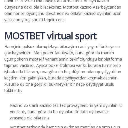
qadirdir. 2023-cü ildə həqiqətən atmasferik onlayn kazino
dünyasına daxil ola biləcəksiniz. Mostbet kazino Azərbaycandan
olan hər bir oyunçunu dəvət edir və onlayn kazino oyunları üçün
yalnız ən yaxşı şəraiti təqdim edir.
MOSTBET vİrtual sport
Həmçinin pulsuz olaraq izləyə biləcəyim canlı yayım funksiyasını
çox bəyənirəm. Mən poker fanatıyam, buna görə də mənim
üçün pokerin müxtəlif variantlarının təklif olunduğu bir platforma
tapmaq vacib idi. Ayrıca poker bölməsi var ki, burada turnirlərdə
iştirak edə bilərəm, ona görə də heç düşünmədən qeydiyyatdan
keçdim. Yeri gəlmişkən, burada qeydiyyatdan keçmək asandır,
xüsusilə də ona görə ki, bukmeyker bir neçə qeydiyyat üsulu
təklif edir.
Kazino və Canlı Kazino tez-tez provayderlərin yeni oyunları ilə
yenilənir, buna görə də bu oyunları ilk dəfə oynayanlar
arasında ola bilərsiniz.
Mostbet tətbiqində həmçinin e-idman matçları da sizin üçün