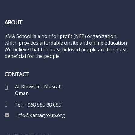
ABOUT
KMA School is a non for profit (NFP) organization,
which provides affordable onsite and online education.
We believe that the most beloved people are the most
beneficial for the people.
CONTACT
Al-Khuwair - Muscat -
Oman
Tel.: +968 985 88 085
info@kamagroup.org