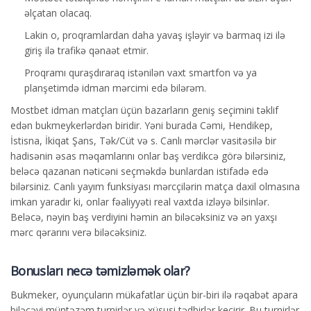
əlçatan olacaq.
Lakin o, proqramlardan daha yavaş işləyir və barmaq izi ilə
giriş ilə trafikə qənaət etmir.
Proqramı quraşdıraraq istənilən vaxt smartfon və ya
planşetimdə idman mərcimi edə bilərəm.
Mostbet idman matçları üçün bazarların geniş seçimini təklif
edən bukmeykerlərdən biridir. Yəni burada Cəmi, Hendikep,
İstisna, İkiqat Şans, Tək/Cüt və s. Canlı mərclər vasitəsilə bir
hadisənin əsas məqamlarını onlar baş verdikcə görə bilərsiniz,
beləcə qazanan nəticəni seçməkdə bunlardan istifadə edə
bilərsiniz. Canlı yayım funksiyası mərcçilərin matça daxil olmasına
imkan yaradır ki, onlar fəaliyyəti real vaxtda izləyə bilsinlər.
Beləcə, nəyin baş verdiyini həmin an biləcəksiniz və ən yaxşı
mərc qərarını verə biləcəksiniz.
Bonusları necə təmizləmək olar?
Bukmeker, oyunçuların mükafatlar üçün bir-biri ilə rəqabət apara
biləcəyi müntəzəm turnirlər və xüsusi tədbirlər keçirir. Bu turnirlər