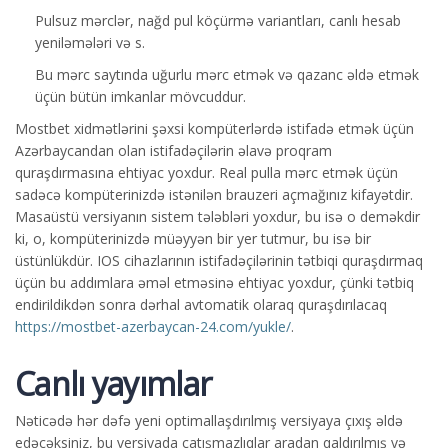
Pulsuz mərclər, nağd pul köçürmə variantları, canlı hesab
yeniləmələri və s.
Bu mərc saytında uğurlu mərc etmək və qazanc əldə etmək
üçün bütün imkanlar mövcuddur.
Mostbet xidmətlərini şəxsi kompüterlərdə istifadə etmək üçün
Azərbaycandan olan istifadəçilərin əlavə proqram
quraşdırmasına ehtiyac yoxdur. Real pulla mərc etmək üçün
sadəcə kompüterinizdə istənilən brauzeri açmağınız kifayətdir.
Masaüstü versiyanın sistem tələbləri yoxdur, bu isə o deməkdir
ki, o, kompüterinizdə müəyyən bir yer tutmur, bu isə bir
üstünlükdür. IOS cihazlarının istifadəçilərinin tətbiqi quraşdırmaq
üçün bu addımlara əməl etməsinə ehtiyac yoxdur, çünki tətbiq
endirildikdən sonra dərhal avtomatik olaraq quraşdırılacaq
https://mostbet-azerbaycan-24.com/yukle/
.
Canlı yayımlar
Nəticədə hər dəfə yeni optimallaşdırılmış versiyaya çıxış əldə
edəcəksiniz, bu versiyada çatışmazlıqlar aradan qaldırılmış və