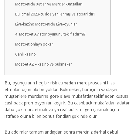
Mostbet-də Xətlər Və Mərclər Əmsallari
Bu icmal 2023-cü ildə yenilənmiş və etibarlıdır?
Li̇ve-kazi̇no Mostbet-də Li̇ve-oyunlar
✈ Mostbet Aviator oyununu təklif edirmi?
Mostbet onlayn poker
Canlı kazino
Mosbet AZ – kazino və bukmeker
Bu, oyunçuların heç bir risk etmədən mərc prosesini hiss
etmələri üçün əla bir yoldur. Bukmeker, həmçinin vaxtaşırı
müştərilərə mərclərinə görə əlavə mükafatlar təklif edən xüsusi
cashback promosyonları keçirir. Bu cashback mükafatları adətən
daha çox mərc etmək və ya real pul kimi geri çəkmək üçün
istifadə oluna bilən bonus fondları şəklində olur.
Bu addımlar tamamlandıqdan sonra mərciniz dərhal qəbul