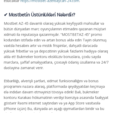
edəcəklər
https://mostbet-azerbaycan-24.com
.
✔ Mostbeti̇n Üstünlükləri̇ Nələrdi̇r?
Mostbet AZ-45 davamlı olaraq yüksək keyfiyyətli məhsullar və
bütün dünyadan mərc oyunçularının etimadını qazanan müştəri
xidməti ilə reputasiya qazanmışdır. “MOSTBETAZ-45” promo
kodundan istifadə edin və artan bonus əldə edin Təyin olunmuş
vaxtda hesabını artır və mistik frispinlər, dəhşətli dərəcədə
yüksək fribetlər və ya depozitinin yüksək faizlərini hədiyyə olaraq
əldə et! Bukmeker kontoru eksklüziv bonuslara, çoxlu sayda
mərclərə, şəffaf əməliyyatlara, çoxsaylı ödəniş üsullarına və 24/7
dəstəyinə zəmanət verir.
Etibarlılığı, əlverişli şərtləri, xidmət funksionallığını və bonus
proqramını nəzərə alaraq, platformada qeydiyyatdan keçməyə
elə indidən davam etməyinizi tövsiyə edirik! Bəli, bukmeker
kontoru Kurakao hökumətinin verdiyi lisenziya əsasında fəaliyyət
göstərir Rəsmi internet saytından və ya App Store vasitəsilə
(iPhone üçün) Bu, dünyada ən aşağı qiymətlərdən biridir və bu