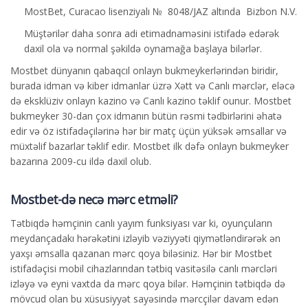
MostBet, Curacao lisenziyalı № 8048/JAZ altında Bizbon N.V.
Müştərilər daha sonra adi etimadnaməsini istifadə edərək
daxil ola və normal şəkildə oynamağa başlaya bilərlər.
Mostbet dünyanın qabaqcıl onlayn bukmeykerlərindən biridir,
burada idman və kiber idmanlar üzrə Xətt və Canlı mərclər, eləcə
də eksklüziv onlayn kazino və Canlı kazino təklif ounur. Mostbet
bukmeyker 30-dan çox idmanın bütün rəsmi tədbirlərini əhatə
edir və öz istifadəçilərinə hər bir matç üçün yüksək əmsallar və
müxtəlif bazarlar təklif edir. Mostbet ilk dəfə onlayn bukmeyker
bazarına 2009-cu ildə daxil olub.
Mostbet-də necə mərc etməli?
Tətbiqdə həmçinin canlı yayım funksiyası var ki, oyunçuların
meydançadakı hərəkətini izləyib vəziyyəti qiymətləndirərək ən
yaxşı əmsalla qazanan mərc qoya biləsiniz. Hər bir Mostbet
istifadəçisi mobil cihazlarından tətbiq vasitəsilə canlı mərcləri
izləyə və eyni vaxtda da mərc qoya bilər. Həmçinin tətbiqdə də
mövcud olan bu xüsusiyyət sayəsində mərcçilər davam edən