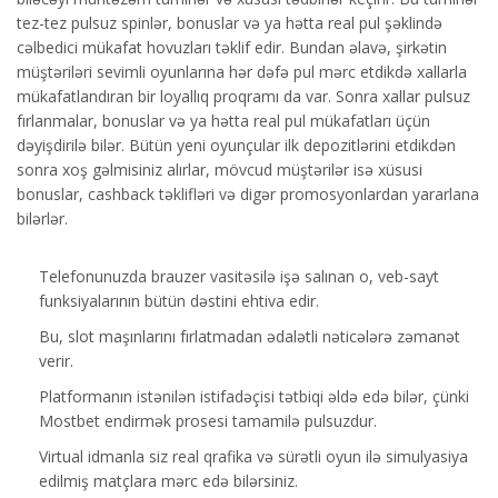
tez-tez pulsuz spinlər, bonuslar və ya hətta real pul şəklində
cəlbedici mükafat hovuzları təklif edir. Bundan əlavə, şirkətin
müştəriləri sevimli oyunlarına hər dəfə pul mərc etdikdə xallarla
mükafatlandıran bir loyallıq proqramı da var. Sonra xallar pulsuz
fırlanmalar, bonuslar və ya hətta real pul mükafatları üçün
dəyişdirilə bilər. Bütün yeni oyunçular ilk depozitlərini etdikdən
sonra xoş gəlmisiniz alırlar, mövcud müştərilər isə xüsusi
bonuslar, cashback təklifləri və digər promosyonlardan yararlana
bilərlər.
Telefonunuzda brauzer vasitəsilə işə salınan o, veb-sayt
funksiyalarının bütün dəstini ehtiva edir.
Bu, slot maşınlarını fırlatmadan ədalətli nəticələrə zəmanət
verir.
Platformanın istənilən istifadəçisi tətbiqi əldə edə bilər, çünki
Mostbet endirmək prosesi tamamilə pulsuzdur.
Virtual idmanla siz real qrafika və sürətli oyun ilə simulyasiya
edilmiş matçlara mərc edə bilərsiniz.