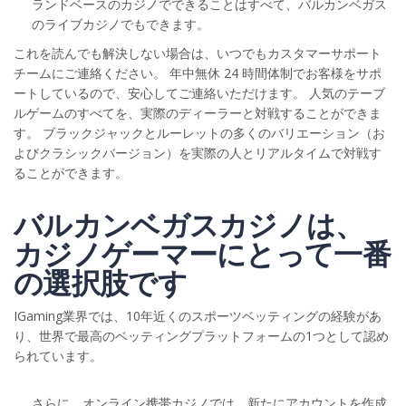
ランドベースのカジノでできることはすべて、バルカンベガス
のライブカジノでもできます。
これを読んでも解決しない場合は、いつでもカスタマーサポート
チームにご連絡ください。 年中無休 24 時間体制でお客様をサポ
ートしているので、安心してご連絡いただけます。 人気のテーブ
ルゲームのすべてを、実際のディーラーと対戦することができま
す。 ブラックジャックとルーレットの多くのバリエーション（お
よびクラシックバージョン）を実際の人とリアルタイムで対戦す
ることができます。
バルカンベガスカジノは、
カジノゲーマーにとって一番
の選択肢です
IGaming業界では、10年近くのスポーツベッティングの経験があ
り、世界で最高のベッティングプラットフォームの1つとして認め
られています。
さらに、オンライン携帯カジノでは、新たにアカウントを作成