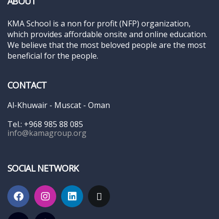
ABOUT
KMA School is a non for profit (NFP) organization,
which provides affordable onsite and online education.
We believe that the most beloved people are the most
beneficial for the people.
CONTACT
Al-Khuwair - Muscat - Oman
Tel.: +968 985 88 085
info@kamagroup.org
SOCIAL NETWORK