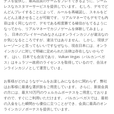
ナスを提供し、最高品質のゲームをプレイできるように、シーム
レスなカスタマーサービスを提供しています。 むしろ、デモでど
んどんプレイすることによって、ルールを再確認し、スキルをど
んどん上達させることが可能です。 リアルマネーでもデモでも内
容は全く同じなので、デモである程度勝てる確信がもてるように
なってから、リアルマネーでカジノゲームを体験してみましょ
う。 日本のプレイヤーのみなさんはオンラインカジノが違法なの
か気になるところですが、違法ではありません。 しかし、現状グ
レーゾーンと言ってもいいですなぜなら、現在日本には、オンラ
インカジノに対して明確に定められた法律は存在しないからで
す。 はい、日本でも合法であり、Vulkan Vegas（バルカンベガ
ス）はキュラソー政府のライセンスを取得しているので、合法オ
ンラインカジノとして運営していま。
お客様がどのようなゲームをお楽しみになるかに関わらず、弊社
はお客様に最適な選択肢をご用意しています。 さらに、新規会員
の方には、最大10万円のウェルカムボーナスをご用意しておりま
すので、すぐにご利用いただけます。 バルカンベガスでは、最初
の入金をした瞬間から優位に立つことができ、会員に最高のオン
ラインカジノボーナスを提供しています。