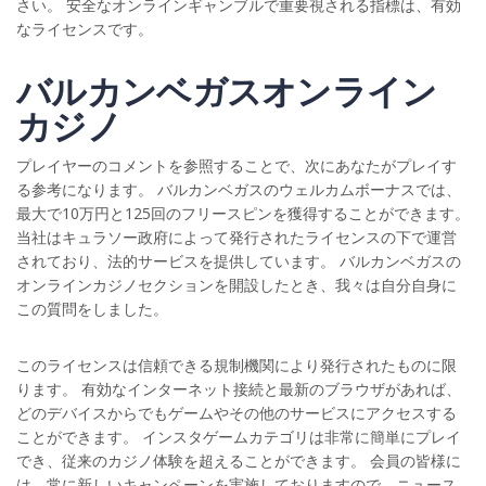
さい。 安全なオンラインギャンブルで重要視される指標は、有効
なライセンスです。
バルカンベガスオンライン
カジノ
プレイヤーのコメントを参照することで、次にあなたがプレイす
る参考になります。 バルカンベガスのウェルカムボーナスでは、
最大で10万円と125回のフリースピンを獲得することができます。
当社はキュラソー政府によって発行されたライセンスの下で運営
されており、法的サービスを提供しています。 バルカンベガスの
オンラインカジノセクションを開設したとき、我々は自分自身に
この質問をしました。
このライセンスは信頼できる規制機関により発行されたものに限
ります。 有効なインターネット接続と最新のブラウザがあれば、
どのデバイスからでもゲームやその他のサービスにアクセスする
ことができます。 インスタゲームカテゴリは非常に簡単にプレイ
でき、従来のカジノ体験を超えることができます。 会員の皆様に
は、常に新しいキャンペーンを実施しておりますので、ニュース