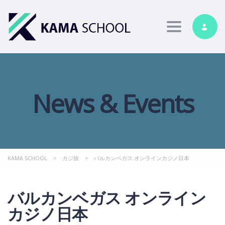
Toggle nav
News & Events
KAMA SCHOOL
>
カジ旅
>
バルカンベガス オンラインカジノ日本
バルカンベガス オンライン
カジノ日本