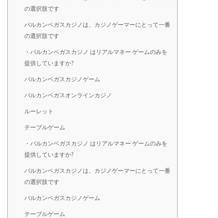
の選択肢です
バルカンベガスカジノは、カジノゲーマーにとって一番
の選択肢です
・バルカンベガスカジノ はリアルマネー ゲームのみを
提供していますか?
バルカンベガスカジノゲーム
バルカンベガスオンラインカジノ
ルーレット
テーブルゲーム
・バルカンベガスカジノ はリアルマネー ゲームのみを
提供していますか?
バルカンベガスカジノは、カジノゲーマーにとって一番
の選択肢です
バルカンベガスカジノゲーム
テーブルゲーム