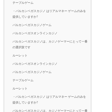
テーブルゲーム
・バルカンベガスカジノ はリアルマネー ゲームのみを
提供していますか?
バルカンベガスカジノゲーム
バルカンベガスオンラインカジノ
バルカンベガスカジノは、カジノゲーマーにとって一番
の選択肢です
ルーレット
バルカンベガスオンラインカジノ
バルカンベガスカジノゲーム
テーブルゲーム
ルーレット
・バルカンベガスカジノ はリアルマネー ゲームのみを
提供していますか?
バルカンベガスカジノは、カジノゲーマーにとって一番